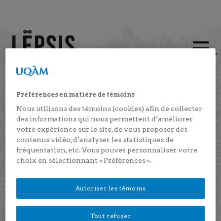
FRANÇAIS
Instagram
Facebook
Youtube
Préférences en matière de témoins
Nous utilisons des témoins (cookies) afin de collecter
des informations qui nous permettent d’améliorer
Postdoctoral Research
votre expérience sur le site, de vous proposer des
Fellow
contenus vidéo, d’analyser les statistiques de
fréquentation, etc. Vous pouvez personnaliser votre
choix en sélectionnant « Préférences ».
IBTISSEM BEN ALAYA, Ph. D.
Autoriser les témoins
Tout refuser