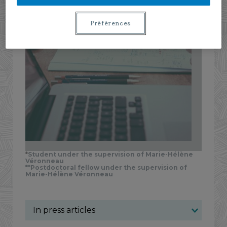
Préférences
Articles
*
Student under the supervision of Marie-Hélène
Véronneau
**Postdoctoral fellow under the supervision of
Marie-Hélène Véronneau
In press articles